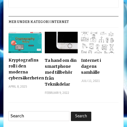
MER UNDER KATEGORI INTERNET
Kryptografins
Ta hand om din
Internet i
roll i den
smartphone
dagens
moderna
med tillbehör
samhälle
cybersäkerheten
från
JULI 11, 2021
Teknikdelar
APRIL 8, 2025
FEBRUARI 9, 2022