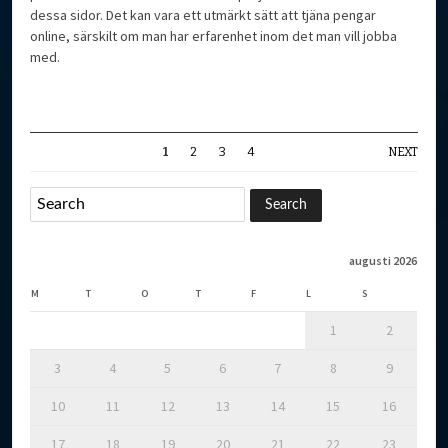
dessa sidor. Det kan vara ett utmärkt sätt att tjäna pengar
online, särskilt om man har erfarenhet inom det man vill jobba
med.
1
2
3
4
NEXT
augusti 2026
M
T
O
T
F
L
S
1
2
3
4
5
6
7
8
9
10
11
12
13
14
15
16
17
18
19
20
21
22
23