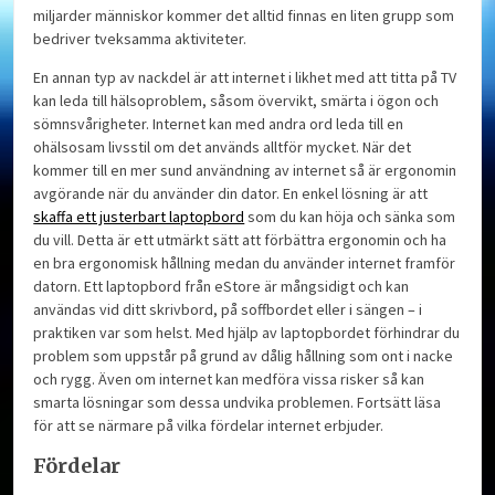
miljarder människor kommer det alltid finnas en liten grupp som
bedriver tveksamma aktiviteter.
En annan typ av nackdel är att internet i likhet med att titta på TV
kan leda till hälsoproblem, såsom övervikt, smärta i ögon och
sömnsvårigheter. Internet kan med andra ord leda till en
ohälsosam livsstil om det används alltför mycket. När det
kommer till en mer sund användning av internet så är ergonomin
avgörande när du använder din dator. En enkel lösning är att
skaffa ett justerbart laptopbord
som du kan höja och sänka som
du vill. Detta är ett utmärkt sätt att förbättra ergonomin och ha
en bra ergonomisk hållning medan du använder internet framför
datorn. Ett laptopbord från eStore är mångsidigt och kan
användas vid ditt skrivbord, på soffbordet eller i sängen – i
praktiken var som helst. Med hjälp av laptopbordet förhindrar du
problem som uppstår på grund av dålig hållning som ont i nacke
och rygg. Även om internet kan medföra vissa risker så kan
smarta lösningar som dessa undvika problemen. Fortsätt läsa
för att se närmare på vilka fördelar internet erbjuder.
Fördelar