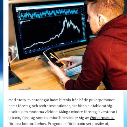
Med stora investeringar inom bitcoin från både privatpersoner
samt företag och andra institutioner, har bitcoin etablerat sig
starkt i den moderna världen. Många mindre företag investerar i
bitcoin, företag som eventuellt använder sig av
Workaround.io
för sina kontorsbehov. Prognosen för bitcoin ser positiv ut,