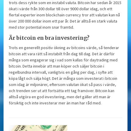
trots dess rykte som en instabil valuta. Bitcoin har sedan år 2015
ökat i värde från 300 dollar till över 9000 dollar idag, och ett
flertal experter inom blockchain currency tror att valutan kan nå
över 200 000 dollar inom ett par år. Det är alltså en stark valuta
med stor potential inom snar framtid.
Är bitcoin en bra investering?
Trots en generellt positiv ökning av bitcoins värde, så tenderar
bitcoin att vara rätt så instabilt från dag till dag. Det är därför
många som engagerar sig i vad som kallas för daytrading med
bitcoin. Detta innebär att man köper och säljer bitcoin i
regelbundna intervall, vanligtvis en gång per dag, i syfte att
köpa lågt och sälja högt. Det är många som investerat i bitcoin
som idag är miljonärer, eftersom valutan ökat så pass i värde,
och trenden ser ut att fortsätta ett tag framöver. Bitcoin kan
alltså utgöra en god investering, men det gäller att man är
försiktig och inte investerar mer än man har råd med.