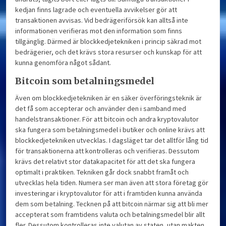
kedjan finns lagrade och eventuella avvikelser gör att
transaktionen avvisas. Vid bedrägeriförsök kan alltså inte
informationen verifieras mot den information som finns
tillgänglig. Därmed är blockkedjetekniken i princip säkrad mot
bedrägerier, och det krävs stora resurser och kunskap för att
kunna genomföra något sådant.
Bitcoin som betalningsmedel
Även om blockkedjetekniken är en säker överföringsteknik är
det få som accepterar och använder den i samband med
handelstransaktioner. För att bitcoin och andra kryptovalutor
ska fungera som betalningsmedel i butiker och online krävs att
blockkedjetekniken utvecklas. I dagsläget tar det alltför lång tid
för transaktionerna att kontrolleras och verifieras. Dessutom
krävs det relativt stor datakapacitet för att det ska fungera
optimalt i praktiken. Tekniken går dock snabbt framåt och
utvecklas hela tiden. Numera ser man även att stora företag gör
investeringar i kryptovalutor för att i framtiden kunna använda
dem som betalning. Tecknen på att bitcoin närmar sig att bli mer
accepterat som framtidens valuta och betalningsmedel blir allt
fler. Dessutom kontrolleras inte valutan av staten, utan makten