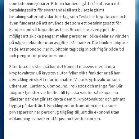
som bitcoinmiljonärer. Bitcoin har även gått från att vara ett
betalningssätt för svarthandel till att bli ett legitimt
betalningsalternativ där företag som Tesla har köpt bitcoin och
även funderat på att använda det som ett betalningssätt för
kunder som vill köpa deras bilar. Bitcoin har även gjort det
möjligt att skicka pengar mellan personer i olika delar av världen
på några sekunder utan avgifter från banker. Där banker tidigare
hade ett monopol har nu bitcoin tagit sig in och frigör både tid
och pengar för privatpersoner.
Efter bitcoins start så har det kommit massvis med andra
kryptovalutor. Då kryptovalutor fyller olika funktioner så har
utvecklingen skett enormt snabbt. Vi har kryptovalutor som
Ethereum, Cardano, Compound, Polkadot och många fler. Där
tidigare tjänster var knutna till fysiska valutor så skapas nu
tjänster där det går att knyta dem till kryptovalutor och går att
bygga på därifrån. Utvecklingen för framtiden där du som
privatperson har personlig tillgång till just din ekonomi utan
inblandning av banker står just nu framför dörren.