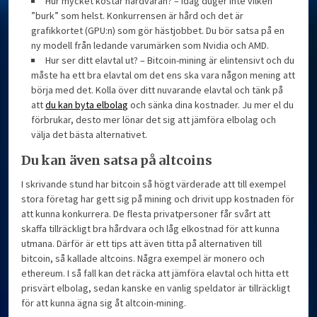
Hur mycket kostar hårdvaran? – Idag duger inte vilken
”burk” som helst. Konkurrensen är hård och det är
grafikkortet (GPU:n) som gör hästjobbet. Du bör satsa på en
ny modell från ledande varumärken som Nvidia och AMD.
Hur ser ditt elavtal ut? – Bitcoin-mining är elintensivt och du
måste ha ett bra elavtal om det ens ska vara någon mening att
börja med det. Kolla över ditt nuvarande elavtal och tänk på
att
du kan byta elbolag
och sänka dina kostnader. Ju mer el du
förbrukar, desto mer lönar det sig att jämföra elbolag och
välja det bästa alternativet.
Du kan även satsa på altcoins
I skrivande stund har bitcoin så högt värderade att till exempel
stora företag har gett sig på mining och drivit upp kostnaden för
att kunna konkurrera. De flesta privatpersoner får svårt att
skaffa tillräckligt bra hårdvara och låg elkostnad för att kunna
utmana. Därför är ett tips att även titta på alternativen till
bitcoin, så kallade altcoins. Några exempel är monero och
ethereum. I så fall kan det räcka att jämföra elavtal och hitta ett
prisvärt elbolag, sedan kanske en vanlig speldator är tillräckligt
för att kunna ägna sig åt altcoin-mining.