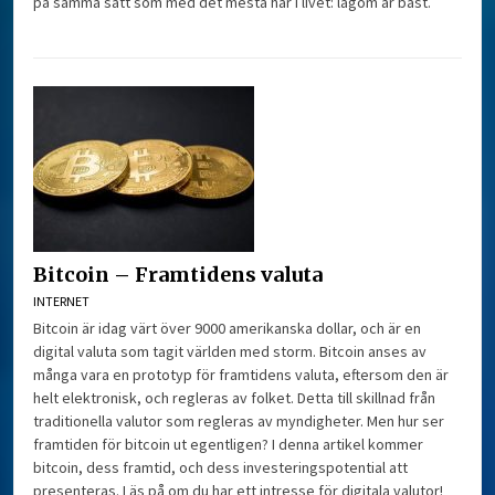
på samma sätt som med det mesta här i livet: lagom är bäst.
Bitcoin – Framtidens valuta
INTERNET
Bitcoin är idag värt över 9000 amerikanska dollar, och är en
digital valuta som tagit världen med storm. Bitcoin anses av
många vara en prototyp för framtidens valuta, eftersom den är
helt elektronisk, och regleras av folket. Detta till skillnad från
traditionella valutor som regleras av myndigheter. Men hur ser
framtiden för bitcoin ut egentligen? I denna artikel kommer
bitcoin, dess framtid, och dess investeringspotential att
presenteras. Läs på om du har ett intresse för digitala valutor!