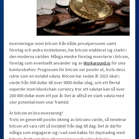
investeringar inom bitcoin från både privatpersoner samt
företag och andra institutioner, har bitcoin etablerat sig starkt i
den moderna världen. Många mindre företag investerar i bitcoin,
företag som eventuellt använder sig av
Workaround.io
för sina
kontorsbehov. Prognosen för bitcoin ser positiv ut, trots dess
rykte som en instabil valuta. Bitcoin har sedan år 2015 ökat i
värde från 300 dollar till över 9000 dollar idag, och ett flertal
experter inom blockchain currency tror att valutan kan nå över
200 000 dollar inom ett par år. Det är alltså en stark valuta med
stor potential inom snar framtid.
Är bitcoin en bra investering?
Trots en generellt positiv ökning av bitcoins värde, så tenderar
bitcoin att vara rätt så instabilt från dag till dag. Det är därför
många som engagerar sig i vad som kallas för daytrading med
bitcoin. Detta innebär att man köper och säljer bitcoin i