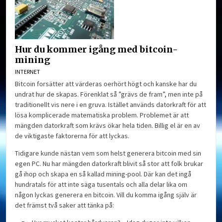
Hur du kommer igång med bitcoin-
mining
INTERNET
Bitcoin forsätter att värderas oerhört högt och kanske har du
undrat hur de skapas. Förenklat så ”grävs de fram”, men inte på
traditionellt vis nere i en gruva. Istället används datorkraft för att
lösa komplicerade matematiska problem. Problemet är att
mängden datorkraft som krävs ökar hela tiden. Billig el är en av
de viktigaste faktorerna för att lyckas.
Tidigare kunde nästan vem som helst generera bitcoin med sin
egen PC. Nu har mängden datorkraft blivit så stor att folk brukar
gå ihop och skapa en så kallad mining-pool. Där kan det ingå
hundratals för att inte säga tusentals och alla delar lika om
någon lyckas generera en bitcoin. Vill du komma igång själv är
det främst två saker att tänka på: