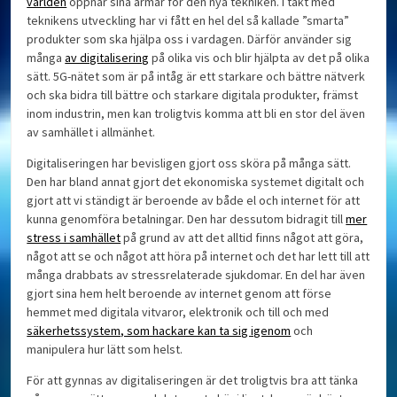
världen
öppnar sina armar för den nya tekniken. I takt med
teknikens utveckling har vi fått en hel del så kallade ”smarta”
produkter som ska hjälpa oss i vardagen. Därför använder sig
många
av digitalisering
på olika vis och blir hjälpta av det på olika
sätt. 5G-nätet som är på intåg är ett starkare och bättre nätverk
och ska bidra till bättre och starkare digitala produkter, främst
inom industrin, men kan troligtvis komma att bli en stor del även
av samhället i allmänhet.
Digitaliseringen har bevisligen gjort oss sköra på många sätt.
Den har bland annat gjort det ekonomiska systemet digitalt och
gjort att vi ständigt är beroende av både el och internet för att
kunna genomföra betalningar. Den har dessutom bidragit till
mer
stress i samhället
på grund av att det alltid finns något att göra,
något att se och något att höra på internet och det har lett till att
många drabbats av stressrelaterade sjukdomar. En del har även
gjort sina hem helt beroende av internet genom att förse
hemmet med digitala vitvaror, elektronik och till och med
säkerhetssystem, som hackare kan ta sig igenom
och
manipulera hur lätt som helst.
För att gynnas av digitaliseringen är det troligtvis bra att tänka