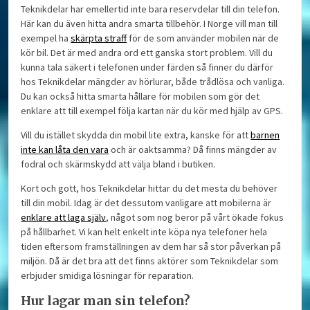
Teknikdelar har emellertid inte bara reservdelar till din telefon.
Här kan du även hitta andra smarta tillbehör. I Norge vill man till
exempel ha
skärpta straff
för de som använder mobilen när de
kör bil. Det är med andra ord ett ganska stort problem. Vill du
kunna tala säkert i telefonen under färden så finner du därför
hos Teknikdelar mängder av hörlurar, både trådlösa och vanliga.
Du kan också hitta smarta hållare för mobilen som gör det
enklare att till exempel följa kartan när du kör med hjälp av GPS.
Vill du istället skydda din mobil lite extra, kanske för att
barnen
inte kan låta den vara
och är oaktsamma? Då finns mängder av
fodral och skärmskydd att välja bland i butiken.
Kort och gott, hos Teknikdelar hittar du det mesta du behöver
till din mobil. Idag är det dessutom vanligare att mobilerna är
enklare att laga själv
, något som nog beror på vårt ökade fokus
på hållbarhet. Vi kan helt enkelt inte köpa nya telefoner hela
tiden eftersom framställningen av dem har så stor påverkan på
miljön. Då är det bra att det finns aktörer som Teknikdelar som
erbjuder smidiga lösningar för reparation.
Hur lagar man sin telefon?