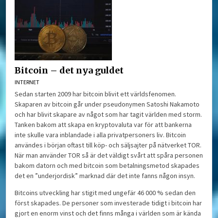
Bitcoin – det nya guldet
INTERNET
Sedan starten 2009 har bitcoin blivit ett världsfenomen.
Skaparen av bitcoin går under pseudonymen Satoshi Nakamoto
och har blivit skapare av något som har tagit världen med storm.
Tanken bakom att skapa en kryptovaluta var för att bankerna
inte skulle vara inblandade i alla privatpersoners liv. Bitcoin
användes i början oftast till köp- och säljsajter på nätverket TOR.
När man använder TOR så är det väldigt svårt att spåra personen
bakom datorn och med bitcoin som betalningsmetod skapades
det en ”underjordisk” marknad där det inte fanns någon insyn.
Bitcoins utveckling har stigit med ungefär 46 000 % sedan den
först skapades. De personer som investerade tidigt i bitcoin har
gjort en enorm vinst och det finns många i världen som är kända