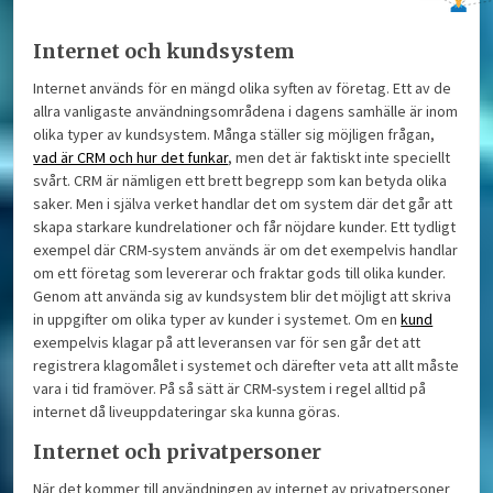
Internet och kundsystem
Internet används för en mängd olika syften av företag. Ett av de
allra vanligaste användningsområdena i dagens samhälle är inom
olika typer av kundsystem. Många ställer sig möjligen frågan,
vad är CRM och hur det funkar
, men det är faktiskt inte speciellt
svårt. CRM är nämligen ett brett begrepp som kan betyda olika
saker. Men i själva verket handlar det om system där det går att
skapa starkare kundrelationer och får nöjdare kunder. Ett tydligt
exempel där CRM-system används är om det exempelvis handlar
om ett företag som levererar och fraktar gods till olika kunder.
Genom att använda sig av kundsystem blir det möjligt att skriva
in uppgifter om olika typer av kunder i systemet. Om en
kund
exempelvis klagar på att leveransen var för sen går det att
registrera klagomålet i systemet och därefter veta att allt måste
vara i tid framöver. På så sätt är CRM-system i regel alltid på
internet då liveuppdateringar ska kunna göras.
Internet och privatpersoner
När det kommer till användningen av internet av privatpersoner