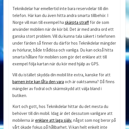
Teknikdelar har emellertid inte bara reservdelar till din
telefon. Här kan du även hitta andra smarta tillbehör. I
Norge vill man till exempel ha
skärpta straff
för de som
använder mobilen när de kör bil. Det är med andra ord ett
ganska stort problem. Vill du kunna tala säkert i telefonen
under färden så finner du därför hos Teknikdelar mängder
av hörlurar, både trådlösa och vanliga. Du kan också hitta
smarta hållare för mobilen som gör det enklare att till
exempel följa kartan när du kör med hjälp av GPS.
Vill du istället skydda din mobil lite extra, kanske för att
barnen inte kan låta den vara
och är oaktsamma? Då finns
mängder av fodral och skärmskydd att välja bland i
butiken.
Kort och gott, hos Teknikdelar hittar du det mesta du
behöver till din mobil. Idag är det dessutom vanligare att
mobilerna är
enklare att laga själv
, något som nog beror på
vårt ökade fokus på hållbarhet. Vi kan helt enkelt inte