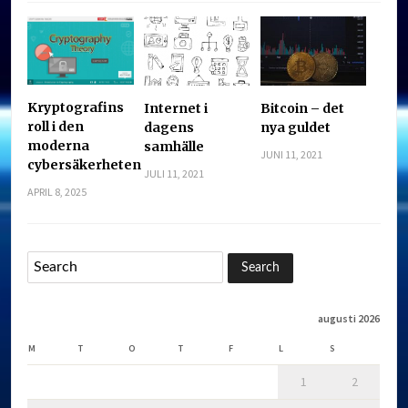
Kryptografins
Internet i
Bitcoin – det
roll i den
dagens
nya guldet
moderna
samhälle
JUNI 11, 2021
cybersäkerheten
JULI 11, 2021
APRIL 8, 2025
augusti 2026
M
T
O
T
F
L
S
1
2