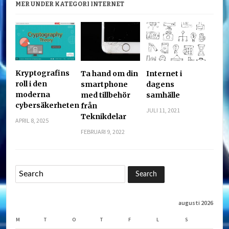
MER UNDER KATEGORI INTERNET
Kryptografins
Ta hand om din
Internet i
roll i den
smartphone
dagens
moderna
med tillbehör
samhälle
cybersäkerheten
från
JULI 11, 2021
Teknikdelar
APRIL 8, 2025
FEBRUARI 9, 2022
augusti 2026
M
T
O
T
F
L
S