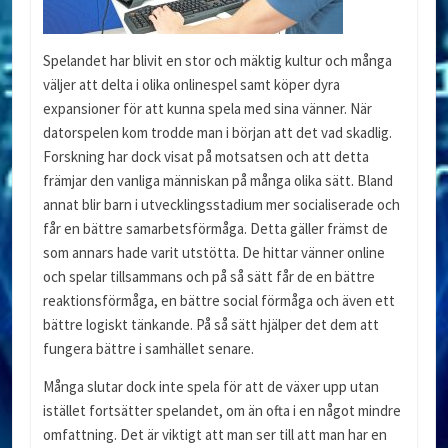
Spelandet har blivit en stor och mäktig kultur och många
väljer att delta i olika onlinespel samt köper dyra
expansioner för att kunna spela med sina vänner. När
datorspelen kom trodde man i början att det vad skadlig.
Forskning har dock visat på motsatsen och att detta
främjar den vanliga människan på många olika sätt. Bland
annat blir barn i utvecklingsstadium mer socialiserade och
får en bättre samarbetsförmåga. Detta gäller främst de
som annars hade varit utstötta. De hittar vänner online
och spelar tillsammans och på så sätt får de en bättre
reaktionsförmåga, en bättre social förmåga och även ett
bättre logiskt tänkande. På så sätt hjälper det dem att
fungera bättre i samhället senare.
Många slutar dock inte spela för att de växer upp utan
istället fortsätter spelandet, om än ofta i en något mindre
omfattning. Det är viktigt att man ser till att man har en