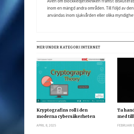
Även om blockkedjetekniken främst diskuteras
inom en mängd andra områden. Till följd av de
användas inom sjukvården eller olika myndighet
MER UNDER KATEGORI INTERNET
Kryptografins roll i den
Ta han
moderna cybersäkerheten
med til
APRIL 8, 2025
FEBRUARI 9