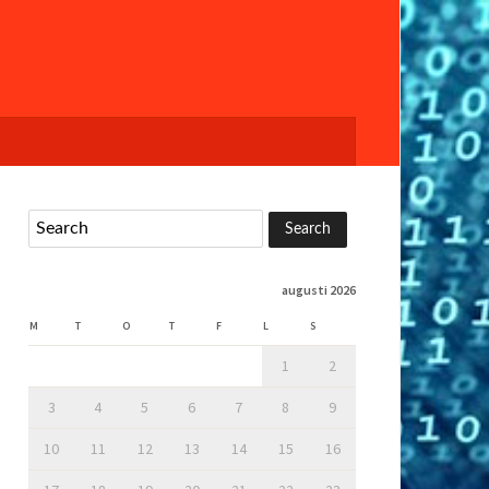
augusti 2026
M
T
O
T
F
L
S
1
2
3
4
5
6
7
8
9
10
11
12
13
14
15
16