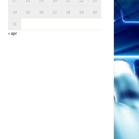
17
18
19
20
21
22
23
24
25
26
27
28
29
30
31
« apr