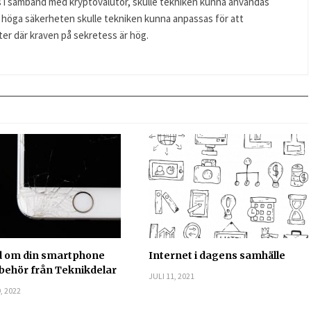
 i samband med kryptovalutor, skulle tekniken kunna användas
n höga säkerheten skulle tekniken kunna anpassas för att
er där kraven på sekretess är hög.
d om din smartphone
Internet i dagens samhälle
lbehör från Teknikdelar
JULI 11, 2021
, 2022