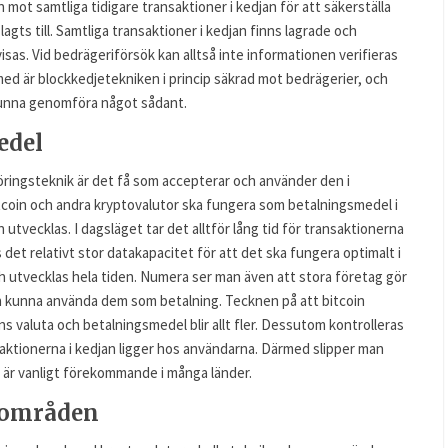
 mot samtliga tidigare transaktioner i kedjan för att säkerställa
lagts till. Samtliga transaktioner i kedjan finns lagrade och
isas. Vid bedrägeriförsök kan alltså inte informationen verifieras
med är blockkedjetekniken i princip säkrad mot bedrägerier, och
 kunna genomföra något sådant.
edel
ringsteknik är det få som accepterar och använder den i
coin och andra kryptovalutor ska fungera som betalningsmedel i
utvecklas. I dagsläget tar det alltför lång tid för transaktionerna
 det relativt stor datakapacitet för att det ska fungera optimalt i
h utvecklas hela tiden. Numera ser man även att stora företag gör
den kunna använda dem som betalning. Tecknen på att bitcoin
s valuta och betalningsmedel blir allt fler. Dessutom kontrolleras
aktionerna i kedjan ligger hos användarna. Därmed slipper man
t är vanligt förekommande i många länder.
sområden