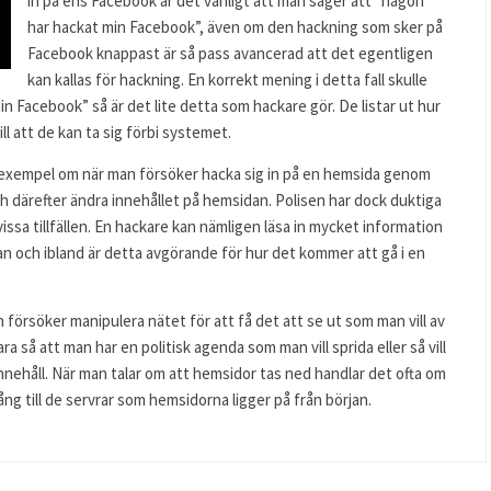
in på ens Facebook är det vanligt att man säger att ”någon
har hackat min Facebook”, även om den hackning som sker på
Facebook knappast är så pass avancerad att det egentligen
kan kallas för hackning. En korrekt mening i detta fall skulle
min Facebook” så är det lite detta som hackare gör. De listar ut hur
l att de kan ta sig förbi systemet.
m exempel om när man försöker hacka sig in på en hemsida genom
ch därefter ändra innehållet på hemsidan. Polisen har dock duktiga
vissa tillfällen. En hackare kan nämligen läsa in mycket information
n och ibland är detta avgörande för hur det kommer att gå i en
 försöker manipulera nätet för att få det att se ut som man vill av
a så att man har en politisk agenda som man vill sprida eller så vill
nnehåll. När man talar om att hemsidor tas ned handlar det ofta om
ång till de servrar som hemsidorna ligger på från början.