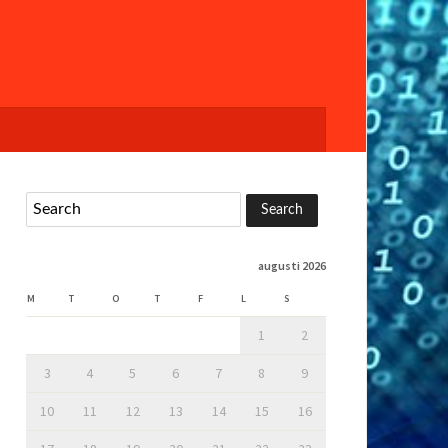
augusti 2026
M
T
O
T
F
L
S
1
2
3
4
5
6
7
8
9
10
11
12
13
14
15
16