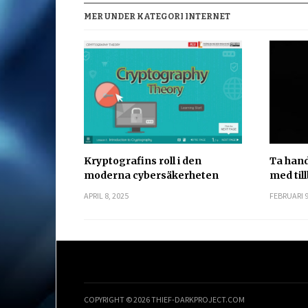
MER UNDER KATEGORI INTERNET
Kryptografins roll i den
Ta han
moderna cybersäkerheten
med til
APRIL 8, 2025
FEBRUARI 9
COPYRIGHT © 2026 THIEF-DARKPROJECT.COM