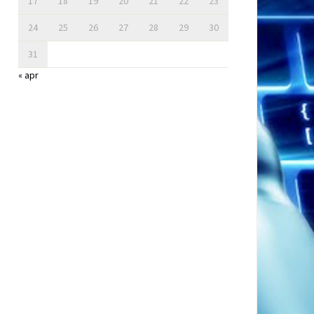
17
18
19
20
21
22
23
24
25
26
27
28
29
30
31
« apr